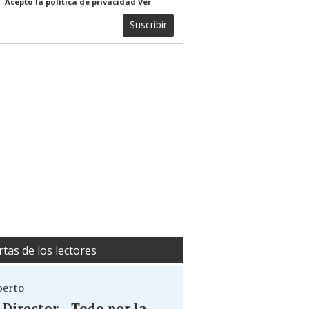
Acepto la política de privacidad
Ver
Suscribir
rtas de los lectores
berto
. Director... Todo por la