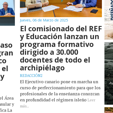
Jueves, 06 de Marzo de 2025
El comisionado del REF
y Educación lanzan un
programa formativo
paso
dirigido a 30.000
gran
docentes de todo el
co
archipiélago
 el
 y
REDACCIÓN2
El Ejecutivo canario pone en marcha un
curso de perfeccionamiento para que los
profesionales de la enseñanza conozcan
el Área
en profundidad el régimen isleño
Leer
nsular y
más...
fica La