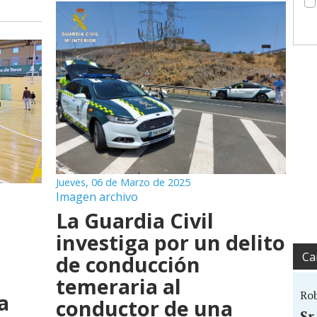
Jueves, 06 de Marzo de 2025
Imagen archivo
La Guardia Civil
investiga por un delito
Ca
de conducción
temeraria al
Ro
a
conductor de una
Sr