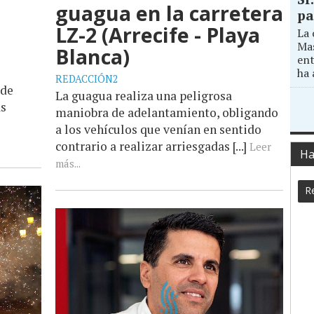
guagua en la carretera
pa
LZ-2 (Arrecife - Playa
La 
Mas
Blanca)
ent
ha 
REDACCIÓN2
 de
La guagua realiza una peligrosa
as
maniobra de adelantamiento, obligando
a los vehículos que venían en sentido
contrario a realizar arriesgadas [...]
Leer
Ha
más...
Re