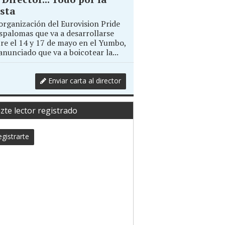
sta
organización del Eurovision Pride
palomas que va a desarrollarse
re el 14 y 17 de mayo en el Yumbo,
anunciado que va a boicotear la...
Enviar carta al director
zte lector registrado
gistrarte