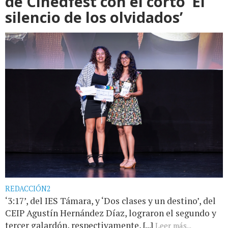
de Cinedfest con el corto ‘El
silencio de los olvidados’
REDACCIÓN2
‘3:17’, del IES Támara, y ‘Dos clases y un destino’, del
CEIP Agustín Hernández Díaz, lograron el segundo y
tercer galardón, respectivamente, [...]
Leer más...