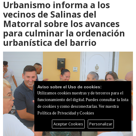
Urbanismo informa a los
vecinos de Salinas del
Matorral sobre los avances
para culminar la ordenación
urbanística del barrio
Aviso sobre el Uso de cookies:
Utilizamos cookies nuestras y de terceros para el
funcionamiento del digital. Puedes consultar la lista
de cookies y como desconectarlas.
Ver nuestra
Política de Privacidad y Cookies
Aceptar Cookies
Personalizar