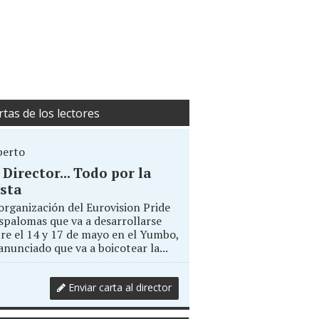
rtas de los lectores
berto
. Director... Todo por la
sta
organización del Eurovision Pride
palomas que va a desarrollarse
re el 14 y 17 de mayo en el Yumbo,
anunciado que va a boicotear la...
Enviar carta al director