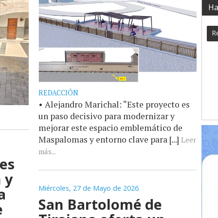
Ha
Re
REDACCIÓN
• Alejandro Marichal: “Este proyecto es
un paso decisivo para modernizar y
mejorar este espacio emblemático de
Maspalomas y entorno clave para [...]
Leer
más...
res
 y
Miércoles, 27 de Mayo de 2026
a
San Bartolomé de
e