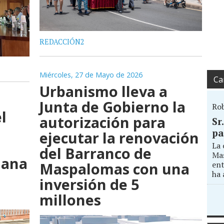
REDACCIÓN2
Miércoles, 27 de Mayo de 2026
Ca
Urbanismo lleva a
Junta de Gobierno la
Ro
l
autorización para
Sr
pa
ejecutar la renovación
La 
del Barranco de
Mas
jana
ent
Maspalomas con una
ha 
e
inversión de 5
millones