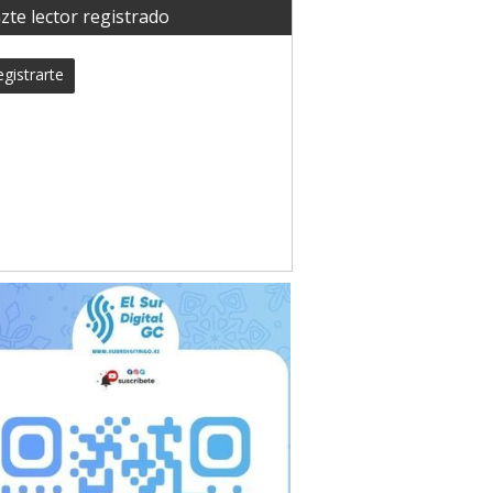
zte lector registrado
gistrarte