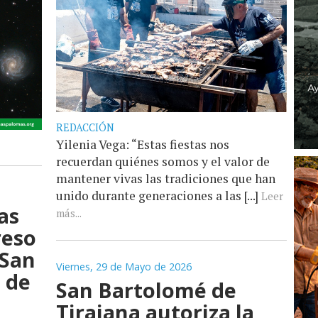
REDACCIÓN
Yilenia Vega: “Estas fiestas nos
recuerdan quiénes somos y el valor de
mantener vivas las tradiciones que han
unido durante generaciones a las [...]
Leer
as
más...
reso
 San
Viernes, 29 de Mayo de 2026
 de
San Bartolomé de
Tirajana autoriza la