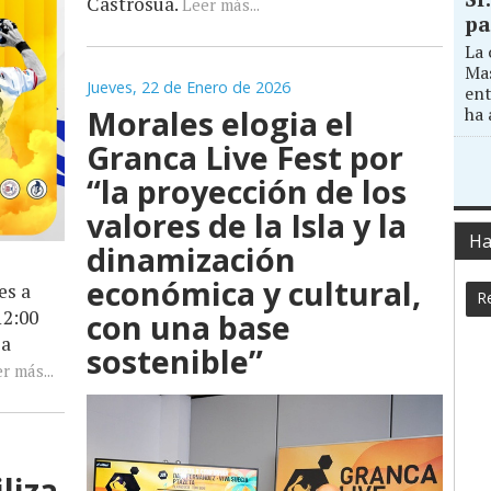
Castrosua.
Leer más...
pa
La 
Mas
Jueves, 22 de Enero de 2026
ent
Morales elogia el
ha 
Granca Live Fest por
“la proyección de los
valores de la Isla y la
Ha
dinamización
económica y cultural,
es a
Re
12:00
con una base
la
sostenible”
r más...
liza