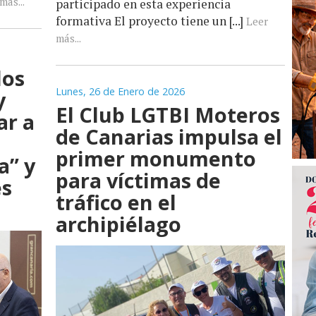
más...
participado en esta experiencia
formativa El proyecto tiene un [...]
Leer
más...
los
Lunes, 26 de Enero de 2026
y
El Club LGTBI Moteros
ar a
de Canarias impulsa el
primer monumento
a” y
para víctimas de
es
tráfico en el
archipiélago