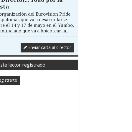
sta
organización del Eurovision Pride
palomas que va a desarrollarse
re el 14 y 17 de mayo en el Yumbo,
anunciado que va a boicotear la...
Enviar carta al director
zte lector registrado
gistrarte