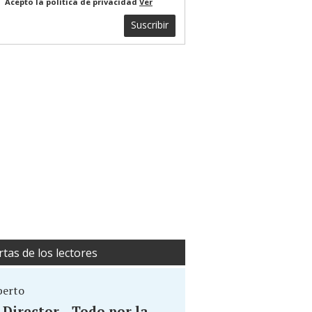
Acepto la política de privacidad
Ver
Suscribir
rtas de los lectores
berto
. Director... Todo por la