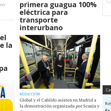
primera guagua 100%
eer
eléctrica para
transporte
interurbano
el
e la
opa
Ca
REDACCIÓN
Global y el Cabildo asisten en Madrid a
Ro
la demostración organizada por Scania y
Sr