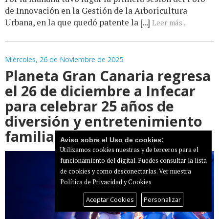
de Innovación en la Gestión de la Arboricultura
Urbana, en la que quedó patente la [...]
Leer más...
Miércoles, 26 de Noviembre de 2025
Planeta Gran Canaria regresa
el 26 de diciembre a Infecar
para celebrar 25 años de
diversión y entretenimiento
familiar
Aviso sobre el Uso de cookies:
Utilizamos cookies nuestras y de terceros para el
funcionamiento del digital. Puedes consultar la lista
de cookies y como desconectarlas.
Ver nuestra
Política de Privacidad y Cookies
Aceptar Cookies
Personalizar