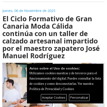
Jueves, 06 de Noviembre de 2025
El Ciclo Formativo de Gran
Canaria Moda Cálida
continúa con un taller de
calzado artesanal impartido
por el maestro zapatero José
Manuel Rodríguez
Aviso sobre el Uso de cookies:
Utilizamos cookies nuestras y de terceros para el
funcionamiento del digital. Puedes consultar la lista
de cookies y como desconectarlas.
Ver nuestra
Política de Privacidad y Cookies
Aceptar Cookies
Personalizar