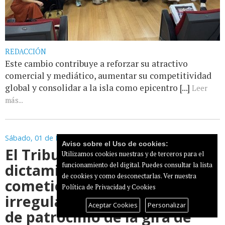
REDACCIÓN
Este cambio contribuye a reforzar su atractivo
comercial y mediático, aumentar su competitividad
global y consolidar a la isla como epicentro [...]
Leer
más...
Sábado, 01 de Noviembre de 2025
Aviso sobre el Uso de cookies:
El Tribunal de Cuentas
Utilizamos cookies nuestras y de terceros para el
dictamina que el Cabildo no
funcionamiento del digital. Puedes consultar la lista
de cookies y como desconectarlas.
Ver nuestra
cometió ninguna
Política de Privacidad y Cookies
irregularidad en el contrato
Aceptar Cookies
Personalizar
de patrocinio de la gira de