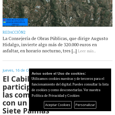
REDACCIÓN2
La Consejería de Obras Públicas, que dirige Augusto
Hidalgo, invierte algo más de 320.000 euros en
asfaltar, en horario nocturno, tres [...]
Leer más...
Jueves, 16 de Octubre de 2025
Aviso sobre el Uso de cookies:
El Cabildo impulsa la
Utilizamos cookies nuestras y de terceros para el
participación ciudadana en
funcionamiento del digital. Puedes consultar la lista
de cookies y como desconectarlas.
Ver nuestra
las comunidades energéticas
Política de Privacidad y Cookies
con un estand informativo en
Aceptar Cookies
Personalizar
Siete Palmas