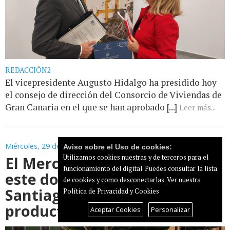
REDACCIÓN2
El vicepresidente Augusto Hidalgo ha presidido hoy
el consejo de dirección del Consorcio de Viviendas de
Gran Canaria en el que se han aprobado [...]
Leer más...
Miércoles, 29 de Octubre de 2025
Aviso sobre el Uso de cookies:
El Mercado Agrícola vuelve
Utilizamos cookies nuestras y de terceros para el
funcionamiento del digital. Puedes consultar la lista
este domingo a la Plaza de
de cookies y como desconectarlas.
Ver nuestra
Santiago con los mejores
Política de Privacidad y Cookies
productos de nuestra tierra
Aceptar Cookies
Personalizar