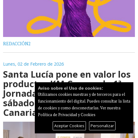
REDACCIÓN2
Lunes, 02 de Febrero de 2026
Santa Lucía pone en valor los
productos KM Cero en la 1ª
Aviso sobre el Uso de cookies:
Jornadas de la Cuchara este
Utilizamos cookies nuestras y de terceros para el
sábado en la Avenida de
funcionamiento del digital. Puedes consultar la lista
de cookies y como desconectarlas.
Ver nuestra
Canarias
Política de Privacidad y Cookies
Aceptar Cookies
Personalizar