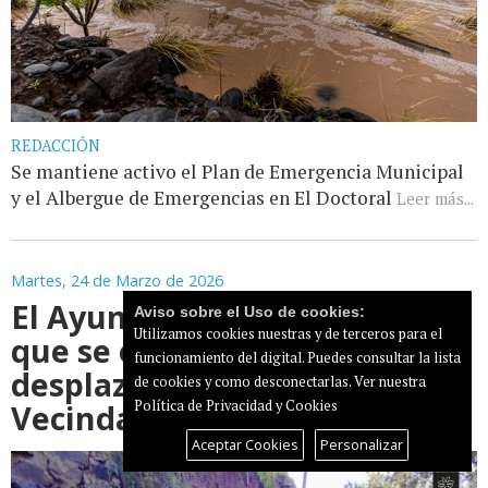
REDACCIÓN
Se mantiene activo el Plan de Emergencia Municipal
y el Albergue de Emergencias en El Doctoral
Leer más...
Martes, 24 de Marzo de 2026
El Ayuntamiento recomienda
Aviso sobre el Uso de cookies:
Utilizamos cookies nuestras y de terceros para el
que se eviten los
funcionamiento del digital. Puedes consultar la lista
desplazamientos entre
de cookies y como desconectarlas.
Ver nuestra
Vecindario y la zona alta
Política de Privacidad y Cookies
Aceptar Cookies
Personalizar