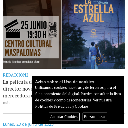
REDACCIÓN2
La película de Javier Macipe, último Goya como
Aviso sobre el Uso de cookies:
Utilizamos cookies nuestras y de terceros para el
director novel, ganadora de cuatro premios y
funcionamiento del digital. Puedes consultar la lista
merecedora de 28 nominaciones en distintos [...]
Leer
de cookies y como desconectarlas.
Ver nuestra
más...
Política de Privacidad y Cookies
Aceptar Cookies
Personalizar
Lunes, 23 de Junio de 2025