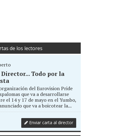
rtas de los lectores
berto
. Director... Todo por la
sta
organización del Eurovision Pride
palomas que va a desarrollarse
re el 14 y 17 de mayo en el Yumbo,
anunciado que va a boicotear la...
Enviar carta al director