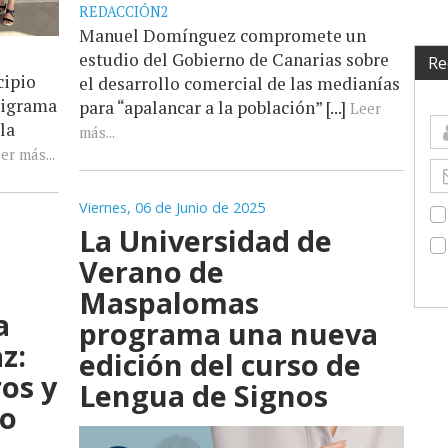
REDACCIÓN2
Manuel Domínguez compromete un
estudio del Gobierno de Canarias sobre
Re
cipio
el desarrollo comercial de las medianías
nigrama
para “apalancar a la población” [...]
Leer
la
más...
er más...
Viernes, 06 de Junio de 2025
La Universidad de
Verano de
Maspalomas
a
programa una nueva
z:
edición del curso de
ros y
Lengua de Signos
jo