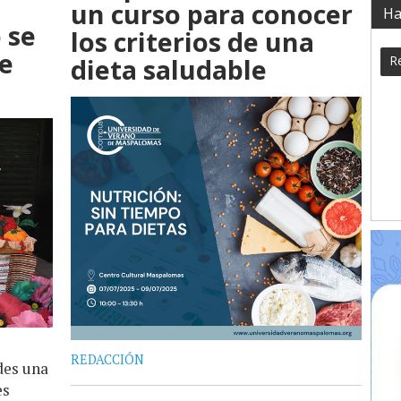
a
un curso para conocer
Ha
 se
los criterios de una
de
Re
dieta saludable
REDACCIÓN
des una
es