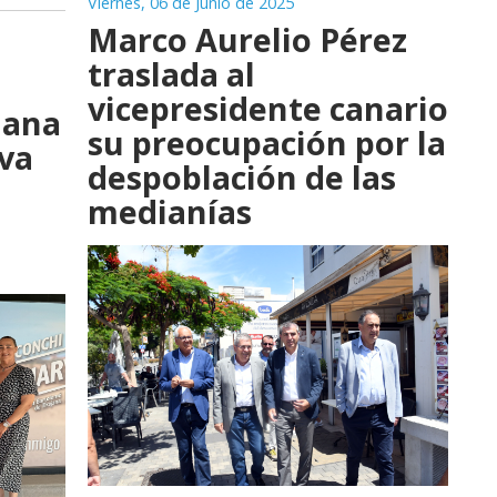
Viernes, 06 de Junio de 2025
Marco Aurelio Pérez
traslada al
vicepresidente canario
jana
su preocupación por la
iva
despoblación de las
medianías