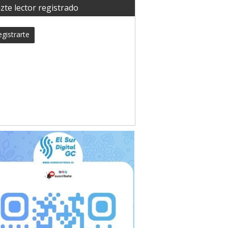
zte lector registrado
gistrarte