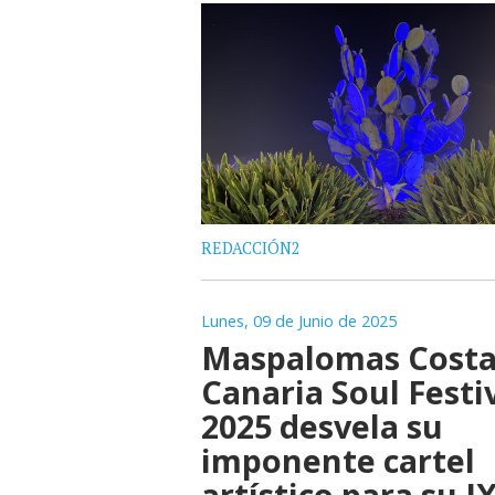
REDACCIÓN2
Lunes, 09 de Junio de 2025
Maspalomas Cost
Canaria Soul Festi
2025 desvela su
imponente cartel
artístico para su I