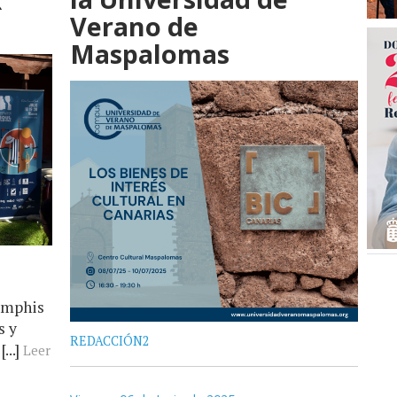
Verano de
Maspalomas
l
Memphis
s y
REDACCIÓN2
...]
Leer