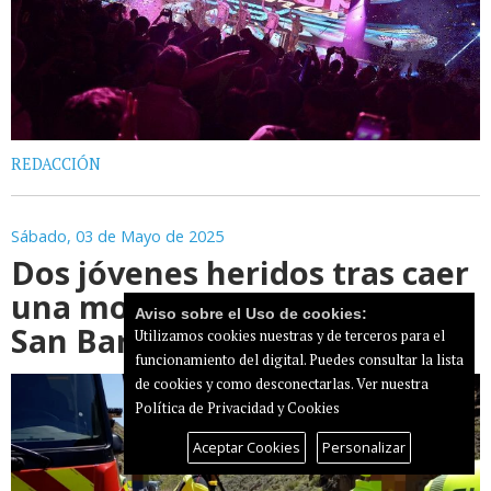
REDACCIÓN
Sábado, 03 de Mayo de 2025
Dos jóvenes heridos tras caer
una moto por una ladera en
Aviso sobre el Uso de cookies:
San Bartolomé de Tirajana
Utilizamos cookies nuestras y de terceros para el
funcionamiento del digital. Puedes consultar la lista
de cookies y como desconectarlas.
Ver nuestra
Política de Privacidad y Cookies
Aceptar Cookies
Personalizar