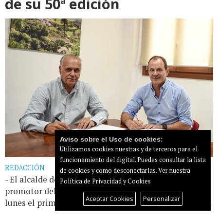
de su 50ª edición
Aviso sobre el Uso de cookies:
Utilizamos cookies nuestras y de terceros para el
funcionamiento del digital. Puedes consultar la lista
REDACCIÓN
de cookies y como desconectarlas.
Ver nuestra
- El alcalde de Agüimes, Óscar Hernández, y el
Política de Privacidad y Cookies
promotor del evento, Germán Morales, firmaron este
Aceptar Cookies
Personalizar
lunes el primer convenio de colaboración [...]
Leer más...