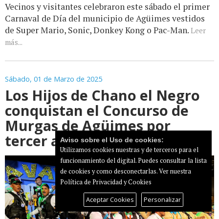
Vecinos y visitantes celebraron este sábado el primer
Carnaval de Día del municipio de Agüimes vestidos
de Super Mario, Sonic, Donkey Kong o Pac-Man.
Leer
más...
Sábado, 01 de Marzo de 2025
Los Hijos de Chano el Negro
conquistan el Concurso de
Murgas de Agüimes por
tercer año consecutivo
Aviso sobre el Uso de cookies:
Utilizamos cookies nuestras y de terceros para el
funcionamiento del digital. Puedes consultar la lista
de cookies y como desconectarlas.
Ver nuestra
Política de Privacidad y Cookies
Aceptar Cookies
Personalizar