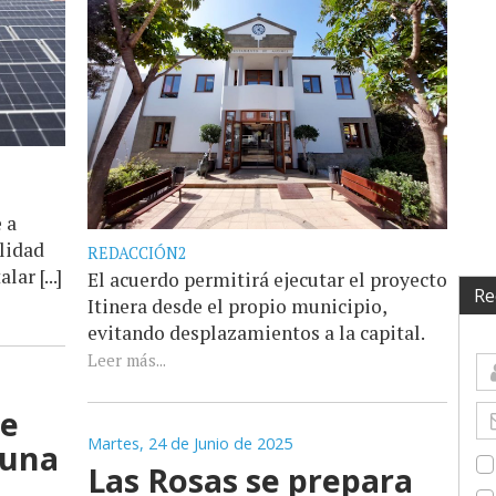
 a
lidad
REDACCIÓN2
ar [...]
El acuerdo permitirá ejecutar el proyecto
Re
Itinera desde el propio municipio,
evitando desplazamientos a la capital.
Leer más...
de
Martes, 24 de Junio de 2025
 una
Las Rosas se prepara