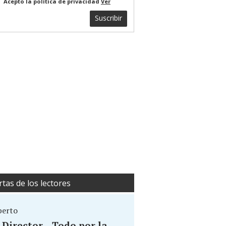
Acepto la política de privacidad
Ver
Suscribir
rtas de los lectores
berto
. Director... Todo por la