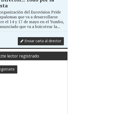
sta
organización del Eurovision Pride
palomas que va a desarrollarse
re el 14 y 17 de mayo en el Yumbo,
anunciado que va a boicotear la...
Enviar carta al director
zte lector registrado
gistrarte