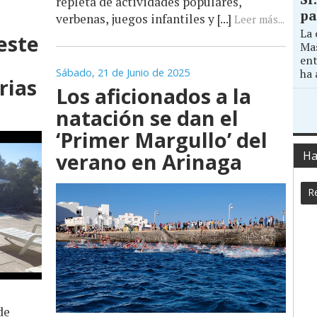
repleta de actividades populares,
pa
verbenas, juegos infantiles y [...]
Leer más...
La 
este
Mas
ent
Sábado, 21 de Junio de 2025
ha 
rias
Los aficionados a la
natación se dan el
‘Primer Margullo’ del
verano en Arinaga
Ha
Re
de