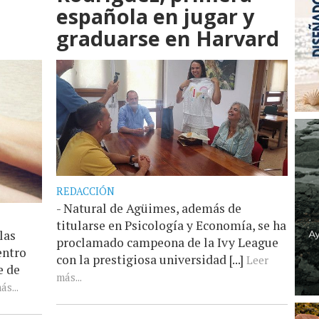
española en jugar y
graduarse en Harvard
REDACCIÓN
- Natural de Agüimes, además de
titularse en Psicología y Economía, se ha
las
proclamado campeona de la Ivy League
entro
con la prestigiosa universidad [...]
Leer
e de
más...
ás...