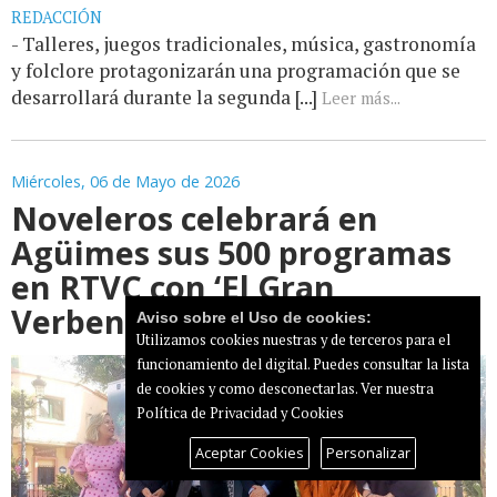
REDACCIÓN
- Talleres, juegos tradicionales, música, gastronomía
y folclore protagonizarán una programación que se
desarrollará durante la segunda [...]
Leer más...
Miércoles, 06 de Mayo de 2026
Noveleros celebrará en
Agüimes sus 500 programas
en RTVC con ‘El Gran
Verbenazo’
Aviso sobre el Uso de cookies:
Utilizamos cookies nuestras y de terceros para el
funcionamiento del digital. Puedes consultar la lista
de cookies y como desconectarlas.
Ver nuestra
Política de Privacidad y Cookies
Aceptar Cookies
Personalizar