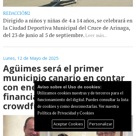
REDACCIÓN2
Dirigido a niños y niñas de 4 a 14 años, se celebrará en
la Ciudad Deportiva Municipal del Cruce de Arinaga,
del 23 de junio al 5 de septiembre.
Leer más...
Lunes, 12 de Mayo de 2025
Agüimes será el primer
municipio canario en contar
con energías renovables
Aviso sobre el Uso de cookies:
financiadas con
Utilizamos cookies nuestras y de terceros para el
funcionamiento del digital. Puedes consultar la lista
crowdfunding
de cookies y como desconectarlas.
Ver nuestra
Política de Privacidad y Cookies
Aceptar Cookies
Personalizar